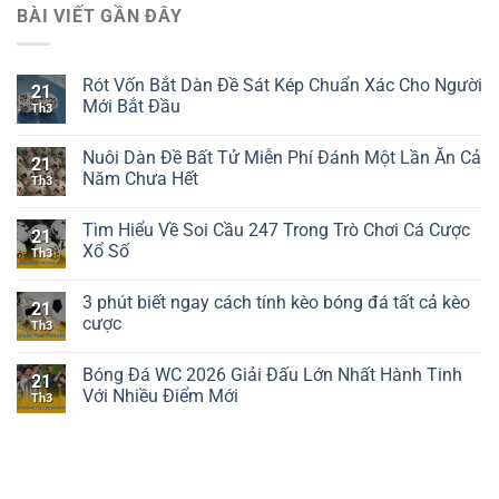
BÀI VIẾT GẦN ĐÂY
Rót Vốn Bắt Dàn Đề Sát Kép Chuẩn Xác Cho Người
21
Mới Bắt Đầu
Th3
Nuôi Dàn Đề Bất Tử Miễn Phí Đánh Một Lần Ăn Cả
21
Năm Chưa Hết
Th3
Tìm Hiểu Về Soi Cầu 247 Trong Trò Chơi Cá Cược
21
Xổ Số
Th3
3 phút biết ngay cách tính kèo bóng đá tất cả kèo
21
cược
Th3
Bóng Đá WC 2026 Giải Đấu Lớn Nhất Hành Tinh
21
Với Nhiều Điểm Mới
Th3