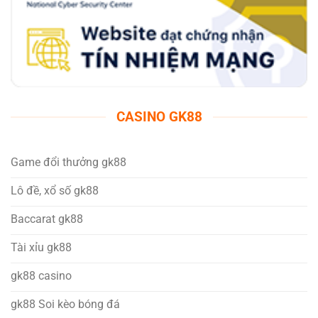
CASINO GK88
Game đổi thưởng gk88
Lô đề, xổ số gk88
Baccarat gk88
Tài xỉu gk88
gk88 casino
gk88 Soi kèo bóng đá