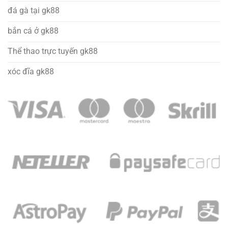
đá gà tại gk88
bắn cá ở gk88
Thể thao trực tuyến gk88
xóc đĩa gk88