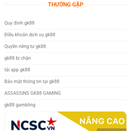
THƯỜNG GẶP
Quy định gk88
Điều khoản dịch vụ gk88
Quyền riêng tư gk88
gk88 bị chặn
tải app gk88
Bảo mật thông tin tại gk88
ASSASSINS GK88 GAMING
gk88 gambling