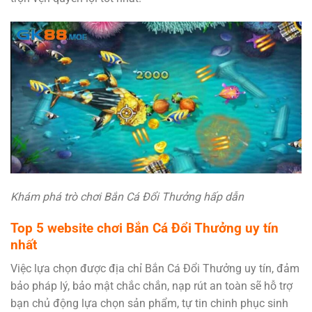
Khám phá trò chơi Bắn Cá Đổi Thưởng hấp dẫn
Top 5 website chơi Bắn Cá Đổi Thưởng uy tín
nhất
Việc lựa chọn được địa chỉ Bắn Cá Đổi Thưởng uy tín, đảm
bảo pháp lý, bảo mật chắc chắn, nạp rút an toàn sẽ hỗ trợ
bạn chủ động lựa chọn sản phẩm, tự tin chinh phục sinh