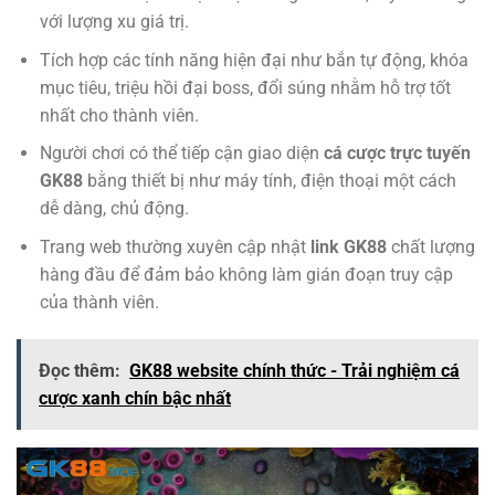
với lượng xu giá trị.
Tích hợp các tính năng hiện đại như bắn tự động, khóa
mục tiêu, triệu hồi đại boss, đổi súng nhằm hỗ trợ tốt
nhất cho thành viên.
Người chơi có thể tiếp cận giao diện
cá cược trực tuyến
GK88
bằng thiết bị như máy tính, điện thoại một cách
dễ dàng, chủ động.
Trang web thường xuyên cập nhật
link GK88
chất lượng
hàng đầu để đảm bảo không làm gián đoạn truy cập
của thành viên.
Đọc thêm:
GK88 website chính thức - Trải nghiệm cá
cược xanh chín bậc nhất