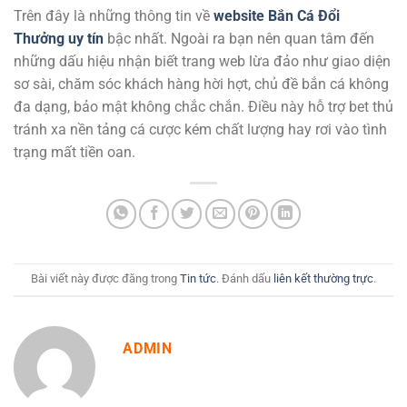
Trên đây là những thông tin về
website Bắn Cá Đổi
Thưởng uy tín
bậc nhất. Ngoài ra bạn nên quan tâm đến
những dấu hiệu nhận biết trang web lừa đảo như giao diện
sơ sài, chăm sóc khách hàng hời hợt, chủ đề bắn cá không
đa dạng, bảo mật không chắc chắn. Điều này hỗ trợ bet thủ
tránh xa nền tảng cá cược kém chất lượng hay rơi vào tình
trạng mất tiền oan.
Bài viết này được đăng trong
Tin tức
. Đánh dấu
liên kết thường trực
.
ADMIN