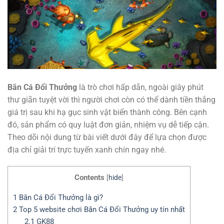
Bắn Cá Đổi Thưởng
là trò chơi hấp dẫn, ngoài giây phút
thư giãn tuyệt vời thì người chơi còn có thể dành tiền thắng
giá trị sau khi hạ gục sinh vật biển thành công. Bên cạnh
đó, sản phẩm có quy luật đơn giản, nhiệm vụ dễ tiếp cận.
Theo dõi nội dung từ bài viết dưới đây để lựa chọn được
địa chỉ giải trí trực tuyến xanh chín ngay nhé.
Contents
[
hide
]
1
Bắn Cá Đổi Thưởng là gì?
2
Top 5 website chơi Bắn Cá Đổi Thưởng uy tín nhất
2.1
GK88