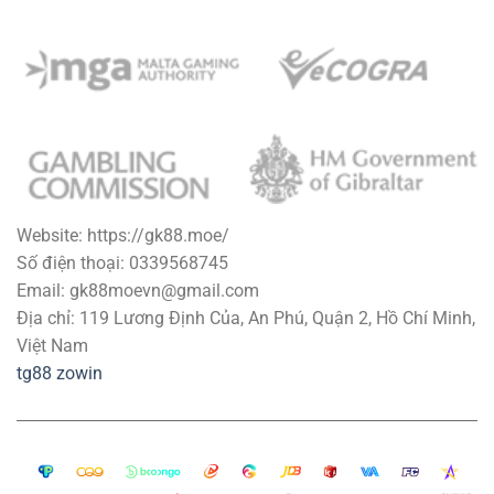
Website: https://gk88.moe/
Số điện thoại: 0339568745
Email:
gk88moevn@gmail.com
Địa chỉ: 119 Lương Định Của, An Phú, Quận 2, Hồ Chí Minh,
Việt Nam
tg88
zowin