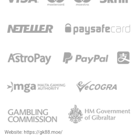
Website: https://gk88.moe/