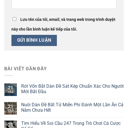
Lưu tên của tôi, email, và trang web trong trình duyệt
này cho lần bình luận kế tiếp của tôi.
BÀI VIẾT GẦN ĐÂY
Rót Vốn Bắt Dàn Đề Sát Kép Chuẩn Xác Cho Người
21
Mới Bắt Đầu
Th3
Nuôi Dàn Đề Bất Tử Miễn Phí Đánh Một Lần Ăn Cả
21
Năm Chưa Hết
Th3
Tìm Hiểu Về Soi Cầu 247 Trong Trò Chơi Cá Cược
21