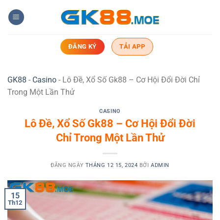
Bỏ
qua
nội
dung
ĐĂNG KÝ
TẢI APP
GK88
-
Casino
-
Lô Đề, Xổ Số Gk88 – Cơ Hội Đổi Đời Chỉ
Trong Một Lần Thử
CASINO
Lô Đề, Xổ Số Gk88 – Cơ Hội Đổi Đời
Chỉ Trong Một Lần Thử
ĐĂNG NGÀY
THÁNG 12 15, 2024
BỞI
ADMIN
15
Th12