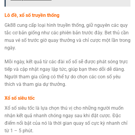
Lô đề, xổ số truyền thống
Gk88 cung cấp loại hình truyền thống, giữ nguyên các quy
tắc cơ bản giống như các phiên bản trước đây. Bet thủ cần
mua vé số trước giờ quay thưởng và chỉ cược một lần trong
ngày.
Mỗi ngày, kết quả từ các đài xổ số sẽ được phát sóng trực
tiếp và cập nhật ngay lập tức, giúp bạn theo dõi dễ dàng.
Người tham gia cũng có thể tự do chọn các con số yêu
thích và tham gia dự thưởng.
Xổ số siêu tốc
Xổ số siêu tốc là lựa chọn thú vị cho những người muốn
nhận kết quả nhanh chóng ngay sau khi đặt cược. Đặc
điểm nổi bật của nó là thời gian quay số cực kỳ nhanh chỉ
từ 1 – 5 phút.