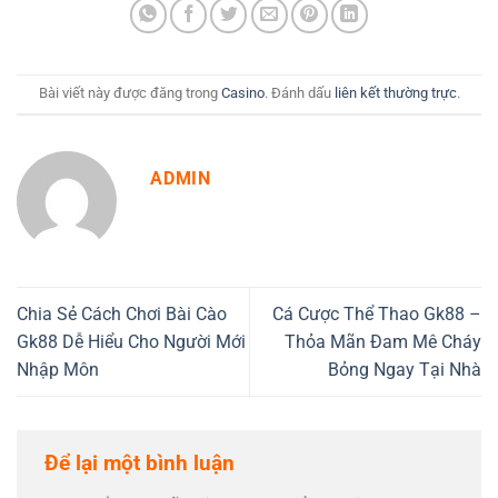
Bài viết này được đăng trong
Casino
. Đánh dấu
liên kết thường trực
.
ADMIN
Chia Sẻ Cách Chơi Bài Cào
Cá Cược Thể Thao Gk88 –
Gk88 Dễ Hiểu Cho Người Mới
Thỏa Mãn Đam Mê Cháy
Nhập Môn
Bỏng Ngay Tại Nhà
Để lại một bình luận