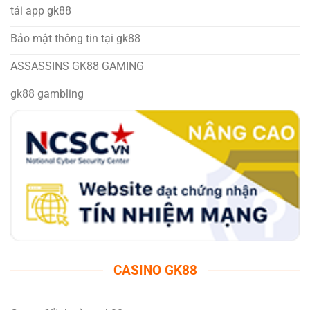
tải app gk88
Bảo mật thông tin tại gk88
ASSASSINS GK88 GAMING
gk88 gambling
CASINO GK88