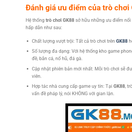
Đánh giá ưu điểm của trò chơi
Hệ thống
trò chơi GK88
sở hữu những ưu điểm nổi b
hấp dẫn như sau:
Chất lượng vượt trội: Tất cả trò chơi trên
GK88
h
Số lượng đa dạng: Với hệ thống kho game phon
đề, bắn cá, nổ hũ, đá gà.
Cập nhật phiên bản mới nhất: Mỗi trò chơi sẽ đư
viên.
Hợp tác nhà cung cấp game uy tín: Tại
GK88
, t
vấn đề pháp lý, nói KHÔNG với gian lận.