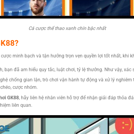
Cá cược thể thao xanh chín bậc nhất
 GK88?
cược minh bạch và tận hưởng trọn vẹn quyền lợi tốt nhất, khi
ch, bạn đã am hiểu quy tắc, luật chơi, tỷ lệ thưởng. Như vậy, xá
hệ chống gian lận, trò chơi vận hành tự động và xử lý nghiêm 
 chéo, cược nhóm.
chơi GK88
, hãy liên hệ nhân viên hỗ trợ để nhận giải đáp thỏa đán
nhiệm liên quan.