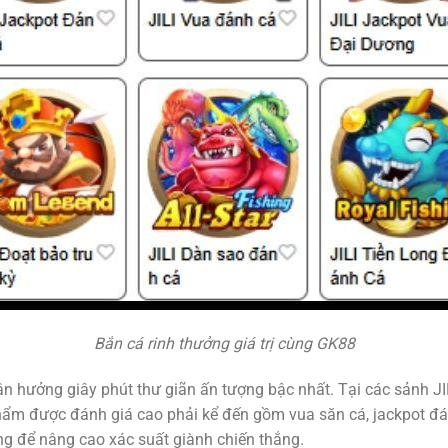
Bắn cá rinh thưởng giá trị cùng GK88
ận hưởng giây phút thư giãn ấn tượng bậc nhất. Tại các sảnh JIL
hẩm được đánh giá cao phải kể đến gồm vua săn cá, jackpot đán
ng để nâng cao xác suất giành chiến thắng.