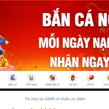
Trò chơi tại GK88 có nhiều ưu điểm