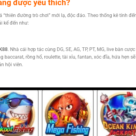
ang được yêu thích?
 “thiên đường trò chơi” mới lạ, độc đáo. Theo thống kê tính đ
ải kể đến như:
K88
. Nhà cái hợp tác cùng DG, SE, AG, TP, PT, MG, live bàn cược
g baccarat, rồng hổ, roulette, tài xỉu, fantan, xóc đĩa, hứa hẹn
n hội viên.