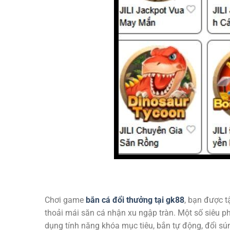
Chơi game
bắn cá đổi thưởng tại gk88
, bạn được t
thoải mái săn cá nhận xu ngập tràn. Một số siêu p
dụng tính năng khóa mục tiêu, bắn tự động, đổi sú