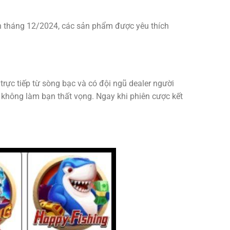
ến tháng 12/2024, các sản phẩm được yêu thích
 trực tiếp từ sòng bạc và có đội ngũ dealer người
 sẽ không làm bạn thất vọng. Ngay khi phiên cược kết