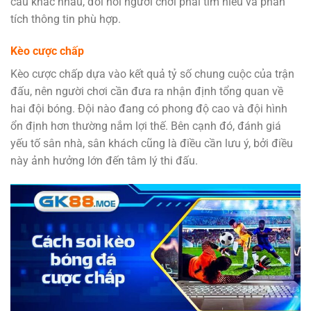
cầu khác nhau, đòi hỏi người chơi phải tìm hiểu và phân
tích thông tin phù hợp.
Kèo cược chấp
Kèo cược chấp dựa vào kết quả tỷ số chung cuộc của trận
đấu, nên người chơi cần đưa ra nhận định tổng quan về
hai đội bóng. Đội nào đang có phong độ cao và đội hình
ổn định hơn thường nắm lợi thế. Bên cạnh đó, đánh giá
yếu tố sân nhà, sân khách cũng là điều cần lưu ý, bởi điều
này ảnh hưởng lớn đến tâm lý thi đấu.