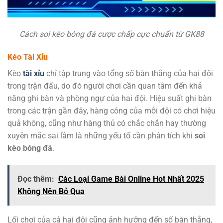
Cách soi kèo bóng đá cược chấp cực chuẩn từ GK88
Kèo Tài Xỉu
Kèo
tài xỉu
chỉ tập trung vào tổng số bàn thắng của hai đội
trong trận đấu, do đó người chơi cần quan tâm đến khả
năng ghi bàn và phòng ngự của hai đội. Hiệu suất ghi bàn
trong các trận gần đây, hàng công của mỗi đội có chơi hiệu
quả không, cũng như hàng thủ có chắc chắn hay thường
xuyên mắc sai lầm là những yếu tố cần phân tích khi
soi
kèo bóng đá
.
Đọc thêm:
Các Loại Game Bài Online Hot Nhất 2025
Không Nên Bỏ Qua
Lối chơi của cả hai đội cũng ảnh hưởng đến số bàn thắng,