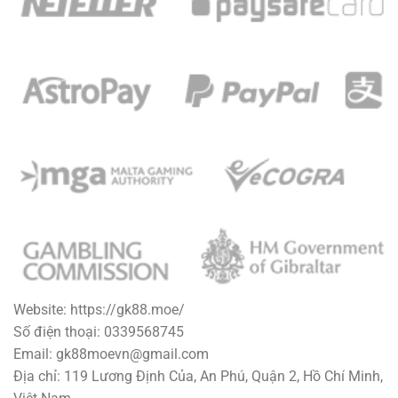
Website: https://gk88.moe/
Số điện thoại: 0339568745
Email:
gk88moevn@gmail.com
Địa chỉ: 119 Lương Định Của, An Phú, Quận 2, Hồ Chí Minh,