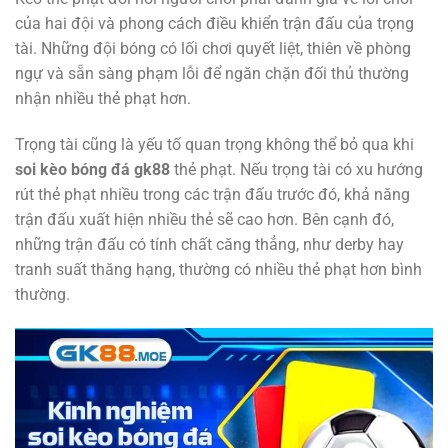
của hai đội và phong cách điều khiển trận đấu của trọng
tài. Những đội bóng có lối chơi quyết liệt, thiên về phòng
ngự và sẵn sàng phạm lỗi để ngăn chặn đối thủ thường
nhận nhiều thẻ phạt hơn.
Trọng tài cũng là yếu tố quan trọng không thể bỏ qua khi
soi kèo bóng đá gk88
thẻ phạt. Nếu trọng tài có xu hướng
rút thẻ phạt nhiều trong các trận đấu trước đó, khả năng
trận đấu xuất hiện nhiều thẻ sẽ cao hơn. Bên cạnh đó,
những trận đấu có tính chất căng thẳng, như derby hay
tranh suất thăng hạng, thường có nhiều thẻ phạt hơn bình
thường.