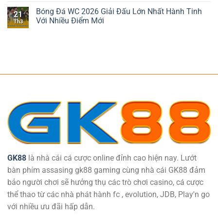
Bóng Đá WC 2026 Giải Đấu Lớn Nhất Hành Tinh
21
Với Nhiều Điểm Mới
Th3
GK88
là nhà cái cá cược online đỉnh cao hiện nay. Lướt
bàn phím assasing gk88 gaming cùng nhà cái GK88 đảm
bảo người chơi sẽ hưởng thụ các trò chơi casino, cá cược
thể thao từ các nhà phát hành fc , evolution, JDB, Play'n go
với nhiều ưu đãi hấp dẫn.