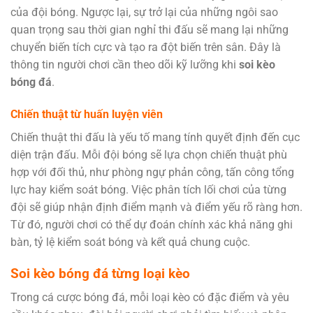
của đội bóng. Ngược lại, sự trở lại của những ngôi sao
quan trọng sau thời gian nghỉ thi đấu sẽ mang lại những
chuyển biến tích cực và tạo ra đột biến trên sân. Đây là
thông tin người chơi cần theo dõi kỹ lưỡng khi
soi kèo
bóng đá
.
Chiến thuật từ huấn luyện viên
Chiến thuật thi đấu là yếu tố mang tính quyết định đến cục
diện trận đấu. Mỗi đội bóng sẽ lựa chọn chiến thuật phù
hợp với đối thủ, như phòng ngự phản công, tấn công tổng
lực hay kiểm soát bóng. Việc phân tích lối chơi của từng
đội sẽ giúp nhận định điểm mạnh và điểm yếu rõ ràng hơn.
Từ đó, người chơi có thể dự đoán chính xác khả năng ghi
bàn, tỷ lệ kiểm soát bóng và kết quả chung cuộc.
Soi kèo bóng đá từng loại kèo
Trong cá cược bóng đá, mỗi loại kèo có đặc điểm và yêu