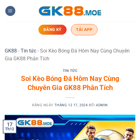
Bỏ
qua
nội
dung
ĐĂNG KÝ
TẢI APP
GK88
-
Tin tức
-
Soi Kèo Bóng Đá Hôm Nay Cùng Chuyên
Gia GK88 Phân Tích
TIN TỨC
Soi Kèo Bóng Đá Hôm Nay Cùng
Chuyên Gia GK88 Phân Tích
ĐĂNG NGÀY
THÁNG 12 17, 2024
BỞI
ADMIN
17
Th12