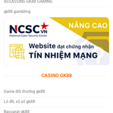
ASSASSINS GK88 GAMING
gk88 gambling
CASINO GK88
Game đổi thưởng gk88
Lô đề, xổ số gk88
Baccarat gk88