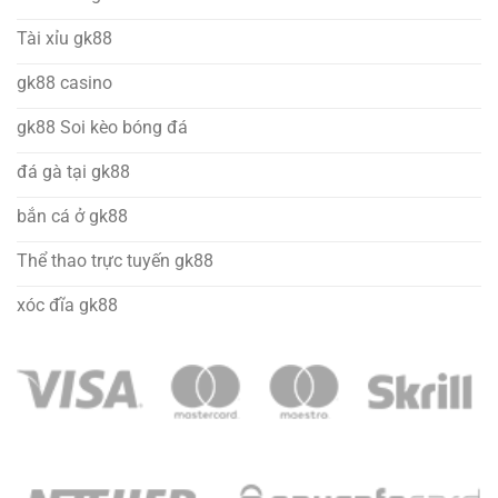
Tài xỉu gk88
gk88 casino
gk88 Soi kèo bóng đá
đá gà tại gk88
bắn cá ở gk88
Thể thao trực tuyến gk88
xóc đĩa gk88